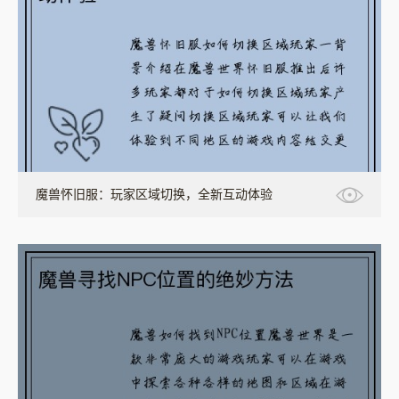
魔兽怀旧服：玩家区域切换，全新互动体验