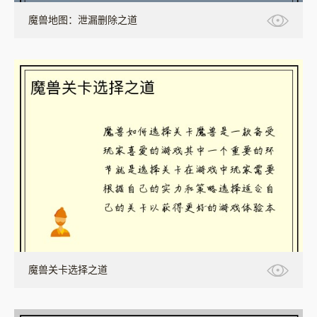
魔兽地图：泄漏删除之道
魔兽关卡选择之道