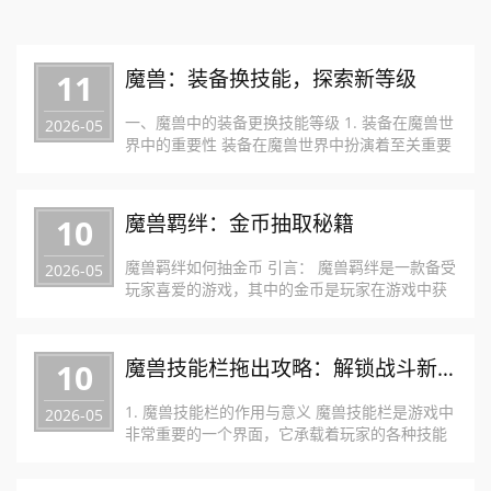
魔兽：装备换技能，探索新等级
11
一、魔兽中的装备更换技能等级 1. 装备在魔兽世
2026-05
界中的重要性 装备在魔兽世界中扮演着至关重要
的角色，它不仅能够提升角色的属性，还能够赋
予角色各种技能和特殊能力。装备的等级决定了
它的强度和效果，因此在游...
魔兽羁绊：金币抽取秘籍
10
魔兽羁绊如何抽金币 引言： 魔兽羁绊是一款备受
2026-05
玩家喜爱的游戏，其中的金币是玩家在游戏中获
取资源和提升角色实力的重要货币。本文将为大
家详细介绍如何通过一些方法抽取金币，帮助玩
家在游戏中更加轻松地获取财富...
魔兽技能栏拖出攻略：解锁战斗新境界
10
1. 魔兽技能栏的作用与意义 魔兽技能栏是游戏中
2026-05
非常重要的一个界面，它承载着玩家的各种技能
和能力。技能栏的设计旨在方便玩家快速使用各
种技能，提高游戏的流畅度和战斗的策略性。通