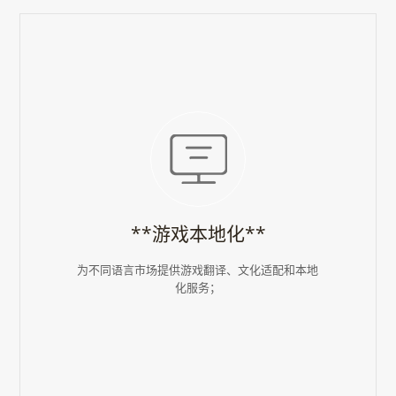
**游戏本地化**
为不同语言市场提供游戏翻译、文化适配和本地
化服务；