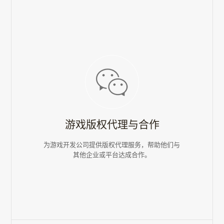
游戏版权代理与合作
为游戏开发公司提供版权代理服务，帮助他们与
其他企业或平台达成合作。