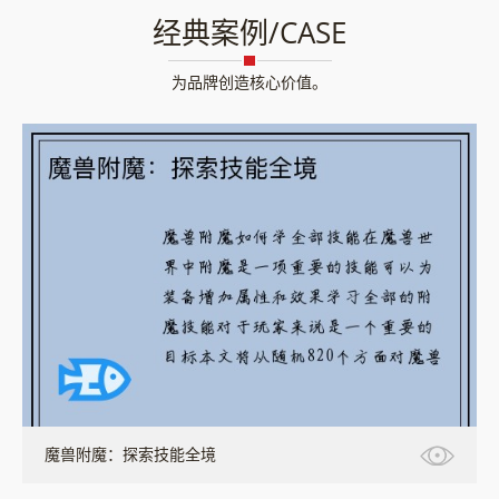
经典案例/CASE
为品牌创造核心价值。
魔兽附魔：探索技能全境