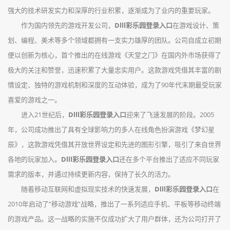
强大的技术研发实力和深厚的行业积累，逐渐成为了业内的重要玩家。
作为国内领先的游戏开发公司，
Dlll彩乐园登录入口
在游戏设计、策
划、编程、美术等多个领域都拥有一支实力雄厚的团队。公司自成立初期
便以创新为核心，首个推出的在线游戏《天堂之门》在国内外市场获得了
极大的关注和赞誉，迅速积累了大量忠实用户。这款游戏凭借其丰富的剧
情设定、独特的游戏机制和深度的互动体验，成为了90年代末期最受玩家
喜爱的游戏之一。
进入21世纪后，
Dlll彩乐园登录入口
迎来了飞速发展的阶段。2005
年，公司成功推出了具有全球影响力的多人在线角色扮演游戏《梦幻星
辰》，这款游戏凭借其开放世界设定和先进的图形引擎，吸引了来自世界
各地的玩家加入。
Dlll彩乐园登录入口
还在多个平台推出了适应不同玩家
需求的版本，并通过持续更新内容，保持了长久的活力。
随着移动互联网和虚拟现实技术的快速发展，
Dlll彩乐园登录入口
在
2010年启动了“移动游戏”战略，推出了一系列适应手机、平板等移动终端
的游戏产品。这一战略的实施不仅成功扩大了用户群体，还为公司打开了