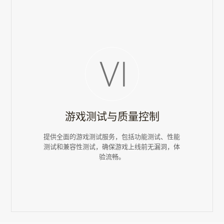
游戏测试与质量控制
提供全面的游戏测试服务，包括功能测试、性能
测试和兼容性测试，确保游戏上线前无漏洞，体
验流畅。